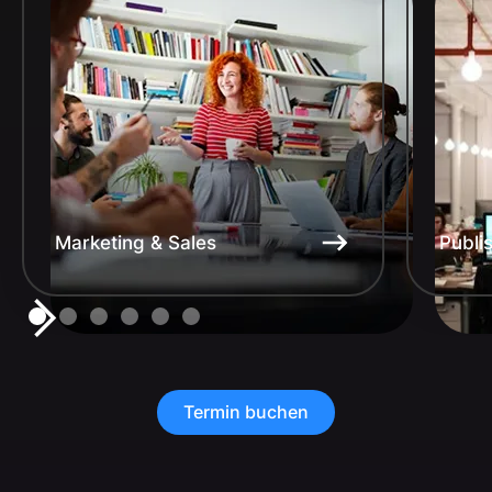
Marketing & Sales
Publi
Termin buchen