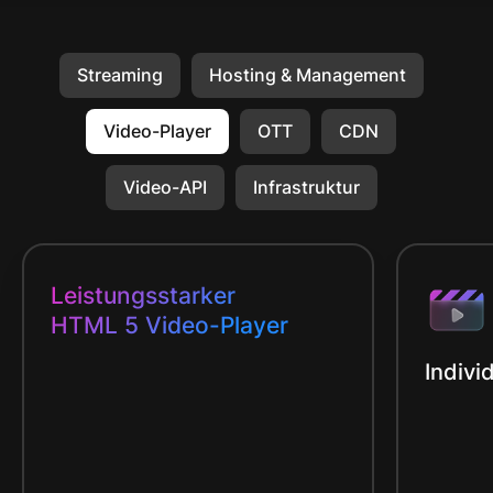
Streaming
Hosting & Management
Video-Player
OTT
CDN
Video-API
Infrastruktur
Leistungsstarker
HTML 5 Video-Player
Indivi