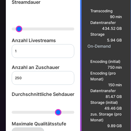
Streamdauer
01:30:00
Transcoding
90 min
hh:mm:ss
Datentransfer
434.52 GB
Storage
Anzahl Livestreams
5.94 GB
On-Demand
Encoding (initial)
Anzahl an Zuschauer
750 min
Encoding (pro
Monat)
150 min
Datentransfer
Durchschnittliche Sehdauer
81.47 GB
80%
Storage (initial)
49.46 GB
zus. Storage (pro
Monat)
Maximale Qualitätsstufe
9.89 GB