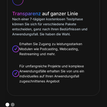
nz
auf ganzer Linie
Volle
Flexibili
ägigen kostenlosen Testphase
Laufzeit und Verbr
 für verschiedene Pakete
Pakets, Zusammenf
anz nach Ihren Bedürfnissen und
Monat, gebuchte Mo
. Sie haben die Wahl.
gebuchten Pakets: 
Überblick in Ihrem K
ie Zugang zu leistungsstarken
e Podcasting, Webcasting,
Mit unserer fle
g und mehr.
Sie je nach ge
dazu buche
reiche Projekte und komplexe
fälle erhalten Sie von uns ein
Sie zahlen nur f
es auf Ihren Anwendungsfall
benötigen
tenes Angebot
Slide 2 of 2.