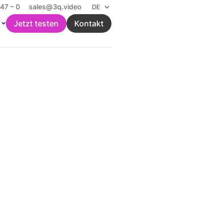
47 – 0
sales@3q.video
DE
Jetzt testen
Kontakt
 Sportligen
Newsletter
Abonnieren Sie unseren monatlichen